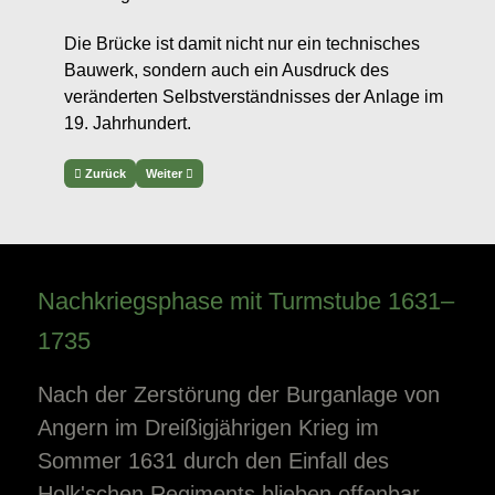
Die Brücke ist damit nicht nur ein technisches
Bauwerk, sondern auch ein Ausdruck des
veränderten Selbstverständnisses der Anlage im
19. Jahrhundert.
Previous article: Turminsel: Tonnengewölbekomplex zum Wehrturm
Next article: Hydrologische und geostrategische Rahmenb
Zurück
Weiter
Nachkriegsphase mit Turmstube 1631–
1735
Nach der Zerstörung der Burganlage von
Angern im Dreißigjährigen Krieg im
Sommer 1631 durch den Einfall des
Holk'schen Regiments blieben offenbar